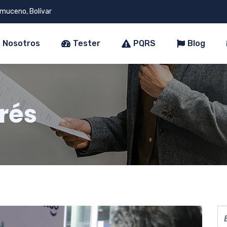
muceno, Bolívar
Nosotros
Tester
PQRS
Blog
rés